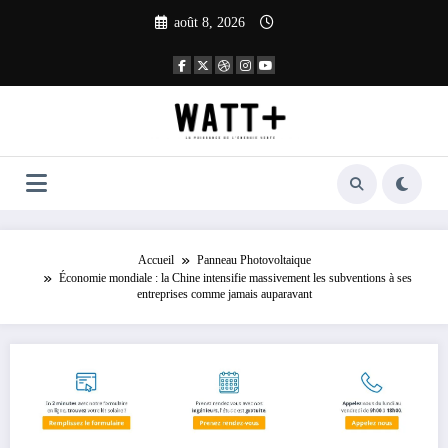
Aller
août 8, 2026
au
contenu
Accueil
Panneau Photovoltaique
Économie mondiale : la Chine intensifie massivement les subventions à ses
entreprises comme jamais auparavant