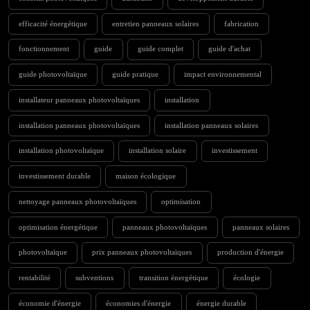
efficacité énergétique
entretien panneaux solaires
fabrication
fonctionnement
guide
guide complet
guide d'achat
guide photovoltaïque
guide pratique
impact environnemental
installateur panneaux photovoltaïques
installation
installation panneaux photovoltaïques
installation panneaux solaires
installation photovoltaïque
installation solaire
investissement
investissement durable
maison écologique
nettoyage panneaux photovoltaïques
optimisation
optimisation énergétique
panneaux photovoltaïques
panneaux solaires
photovoltaïque
prix panneaux photovoltaïques
production d'énergie
rentabilité
subventions
transition énergétique
écologie
économie d'énergie
économies d'énergie
énergie durable