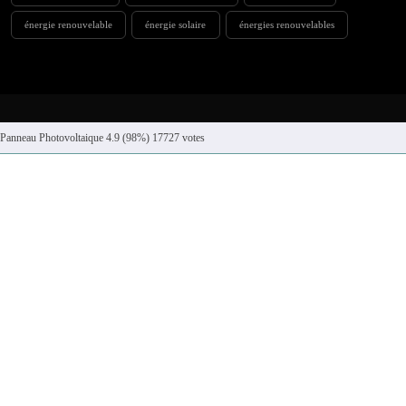
énergie renouvelable
énergie solaire
énergies renouvelables
Panneau Photovoltaique
4.9
(98%)
17727
votes