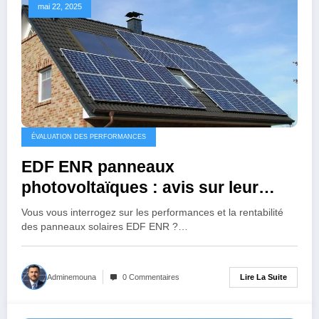
mai 22, 2025
ÉVALUATION DES PERFORMANCES
EDF ENR panneaux
photovoltaïques : avis sur leur
efficacité et rentabilité
Vous vous interrogez sur les performances et la rentabilité
des panneaux solaires EDF ENR ?…
Lire La Suite
Adminemouna
0 Commentaires