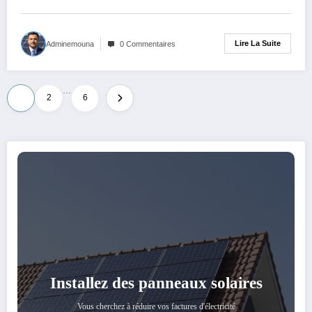
Lire La Suite
Adminemouna
0 Commentaires
…
Pagination
1
2
6
des
publications
Installez des panneaux solaires
Vous cherchez à réduire vos factures d'électricité