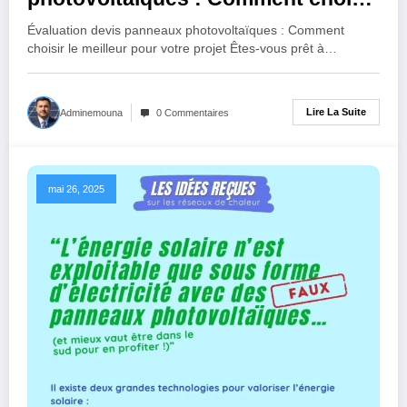
le meilleur pour votre projet
Évaluation devis panneaux photovoltaïques : Comment
choisir le meilleur pour votre projet Êtes-vous prêt à…
Lire La Suite
Adminemouna
0 Commentaires
mai 26, 2025