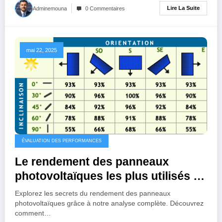
Lire La Suite
Adminemouna
0 Commentaires
mai 22, 2025
ÉVALUATION DES PERFORMANCES
Le rendement des panneaux
photovoltaïques les plus utilisés :
une analyse approfondie
Explorez les secrets du rendement des panneaux
photovoltaïques grâce à notre analyse complète. Découvrez
comment…