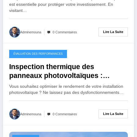
est essentielle pour protéger votre investissement. En
visitant…
Lire La Suite
Adminemouna
0 Commentaires
ÉVALUATION DES PERFORMANCES
mai 22, 2025
Inspection thermique des
panneaux photovoltaïques :
pourquoi c’est essentiel pour
Vous souhaitez optimiser le rendement de votre installation
optimiser votre installation
photovoltaïque ? Ne laissez pas des dysfonctionnements…
Lire La Suite
Adminemouna
0 Commentaires