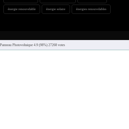
énergie renouvelable
énergie solaire
énergies renouvelables
Panneau Photovoltaique
4.9
(98%)
27268
votes