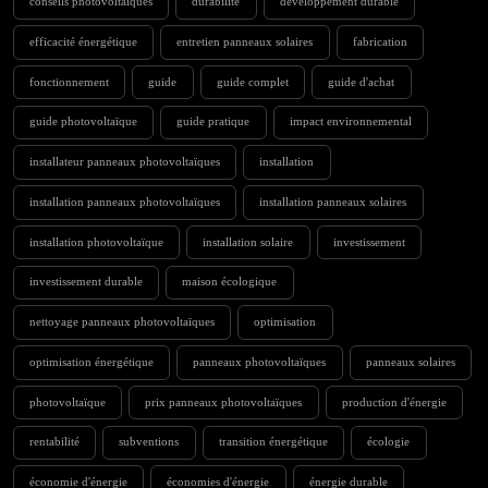
conseils photovoltaïques
durabilité
développement durable
efficacité énergétique
entretien panneaux solaires
fabrication
fonctionnement
guide
guide complet
guide d'achat
guide photovoltaïque
guide pratique
impact environnemental
installateur panneaux photovoltaïques
installation
installation panneaux photovoltaïques
installation panneaux solaires
installation photovoltaïque
installation solaire
investissement
investissement durable
maison écologique
nettoyage panneaux photovoltaïques
optimisation
optimisation énergétique
panneaux photovoltaïques
panneaux solaires
photovoltaïque
prix panneaux photovoltaïques
production d'énergie
rentabilité
subventions
transition énergétique
écologie
économie d'énergie
économies d'énergie
énergie durable