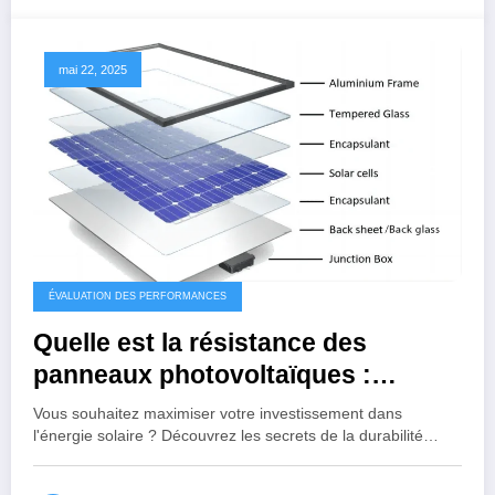
mai 22, 2025
ÉVALUATION DES PERFORMANCES
Quelle est la résistance des
panneaux photovoltaïques :
comprendre leur durabilité et
Vous souhaitez maximiser votre investissement dans
performance
l'énergie solaire ? Découvrez les secrets de la durabilité…