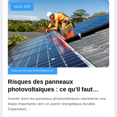
mai 22, 2025
ÉVALUATION DES PERFORMANCES
Risques des panneaux
photovoltaïques : ce qu’il faut
savoir avant d’investir
Investir dans les panneaux photovoltaïques représente une
étape importante vers un avenir énergétique durable.
Cependant,…