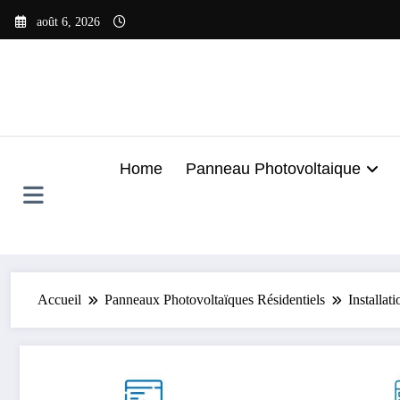
Aller
août 6, 2026
au
contenu
Home
Panneau Photovoltaique
Accueil
Panneaux Photovoltaïques Résidentiels
Installat